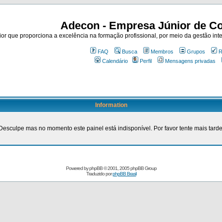
Adecon - Empresa Júnior de Co
r que proporciona a excelência na formação profissional, por meio da gestão inte
FAQ
Busca
Membros
Grupos
R
Calendário
Perfil
Mensagens privadas
Information
Desculpe mas no momento este painel está indisponível. Por favor tente mais tarde
Powered by
phpBB
© 2001, 2005 phpBB Group
Traduzido por
phpBB Brasil