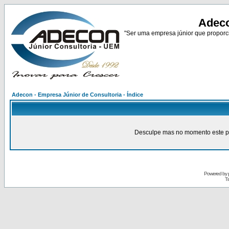
Adeco
"Ser uma empresa júnior que proporci
Adecon - Empresa Júnior de Consultoria - Índice
Desculpe mas no momento este pain
Powered by
Tr