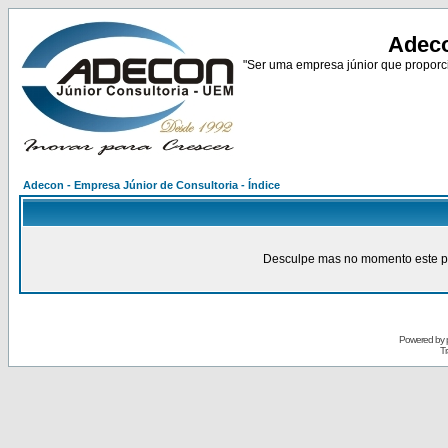
Adeco
"Ser uma empresa júnior que proporci
Adecon - Empresa Júnior de Consultoria - Índice
Desculpe mas no momento este pain
Powered by
Tr