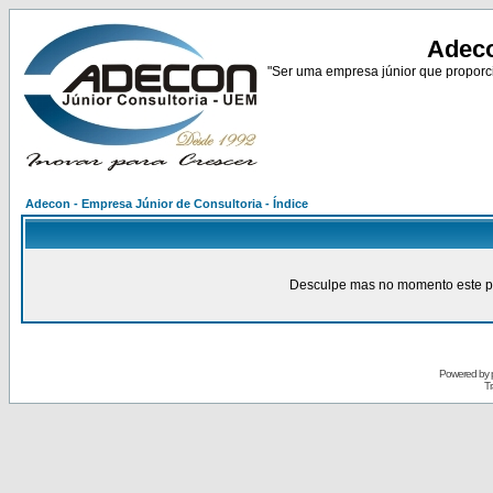
Adeco
"Ser uma empresa júnior que proporci
Adecon - Empresa Júnior de Consultoria - Índice
Desculpe mas no momento este pain
Powered by
Tr