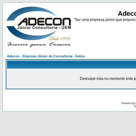
Adeco
"Ser uma empresa júnior que proporci
Adecon - Empresa Júnior de Consultoria - Índice
Desculpe mas no momento este pain
Powered by
Tr