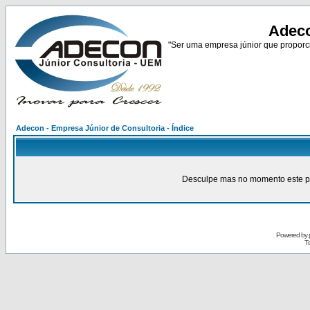
Adeco
"Ser uma empresa júnior que proporci
Adecon - Empresa Júnior de Consultoria - Índice
Desculpe mas no momento este pain
Powered by
Tr