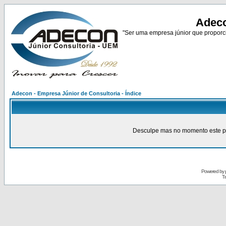
Adeco
"Ser uma empresa júnior que proporci
Adecon - Empresa Júnior de Consultoria - Índice
Desculpe mas no momento este pain
Powered by
Tr