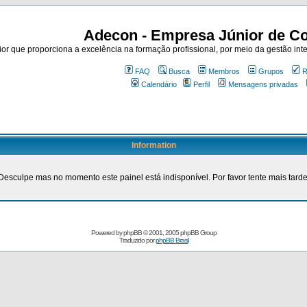
Adecon - Empresa Júnior de Co
r que proporciona a excelência na formação profissional, por meio da gestão inte
FAQ
Busca
Membros
Grupos
R
Calendário
Perfil
Mensagens privadas
Information
Desculpe mas no momento este painel está indisponível. Por favor tente mais tarde
Powered by
phpBB
© 2001, 2005 phpBB Group
Traduzido por
phpBB Brasil