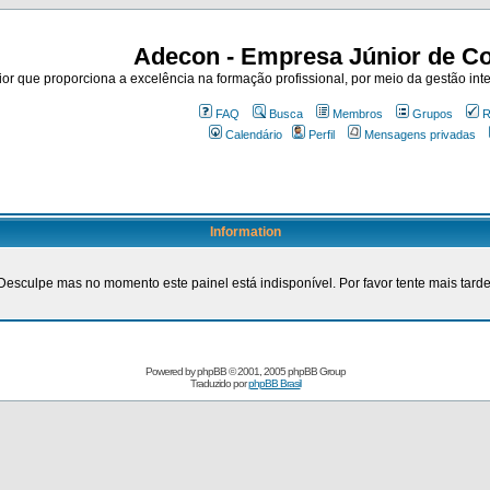
Adecon - Empresa Júnior de Co
r que proporciona a excelência na formação profissional, por meio da gestão inte
FAQ
Busca
Membros
Grupos
R
Calendário
Perfil
Mensagens privadas
Information
Desculpe mas no momento este painel está indisponível. Por favor tente mais tarde
Powered by
phpBB
© 2001, 2005 phpBB Group
Traduzido por
phpBB Brasil