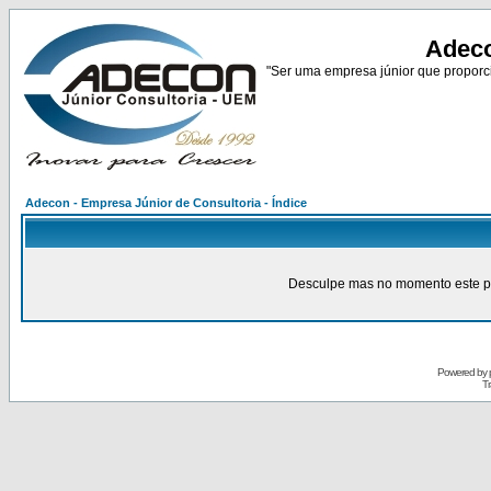
Adeco
"Ser uma empresa júnior que proporci
Adecon - Empresa Júnior de Consultoria - Índice
Desculpe mas no momento este pain
Powered by
Tr