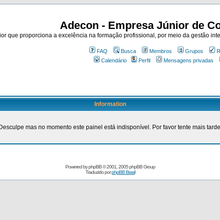
Adecon - Empresa Júnior de Co
r que proporciona a excelência na formação profissional, por meio da gestão inte
FAQ
Busca
Membros
Grupos
R
Calendário
Perfil
Mensagens privadas
Information
Desculpe mas no momento este painel está indisponível. Por favor tente mais tarde
Powered by
phpBB
© 2001, 2005 phpBB Group
Traduzido por
phpBB Brasil