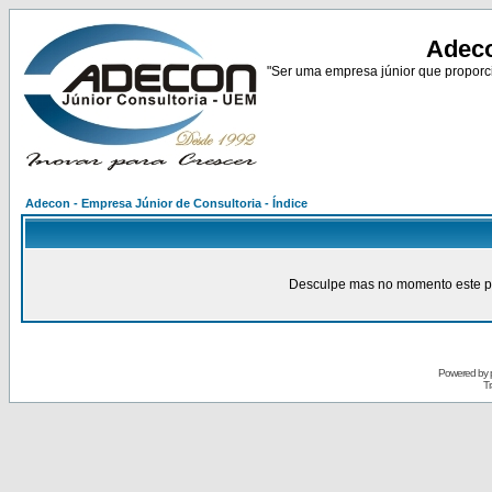
Adeco
"Ser uma empresa júnior que proporci
Adecon - Empresa Júnior de Consultoria - Índice
Desculpe mas no momento este pain
Powered by
Tr