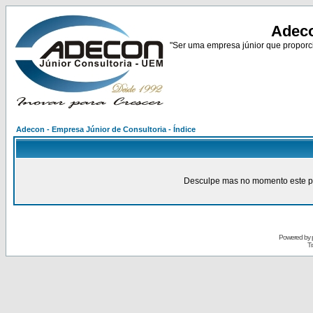
Adeco
"Ser uma empresa júnior que proporci
Adecon - Empresa Júnior de Consultoria - Índice
Desculpe mas no momento este pain
Powered by
Tr