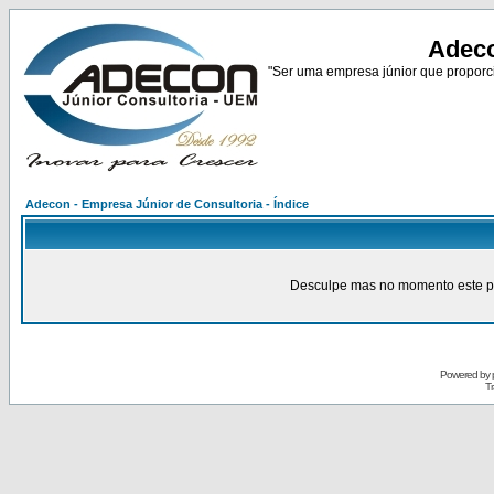
Adeco
"Ser uma empresa júnior que proporci
Adecon - Empresa Júnior de Consultoria - Índice
Desculpe mas no momento este pain
Powered by
Tr