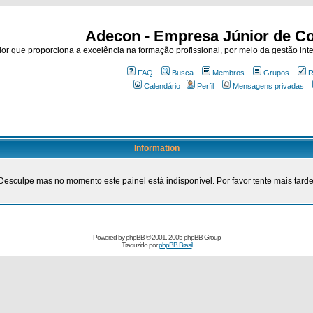
Adecon - Empresa Júnior de Co
r que proporciona a excelência na formação profissional, por meio da gestão inte
FAQ
Busca
Membros
Grupos
R
Calendário
Perfil
Mensagens privadas
Information
Desculpe mas no momento este painel está indisponível. Por favor tente mais tarde
Powered by
phpBB
© 2001, 2005 phpBB Group
Traduzido por
phpBB Brasil