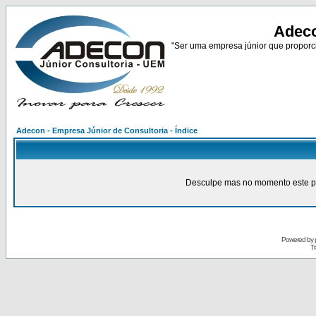
Adeco
"Ser uma empresa júnior que proporci
Adecon - Empresa Júnior de Consultoria - Índice
Desculpe mas no momento este pain
Powered by
Tr