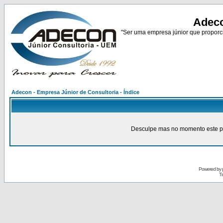
Adeco
"Ser uma empresa júnior que proporci
Adecon - Empresa Júnior de Consultoria - Índice
Desculpe mas no momento este pain
Powered by
Tr