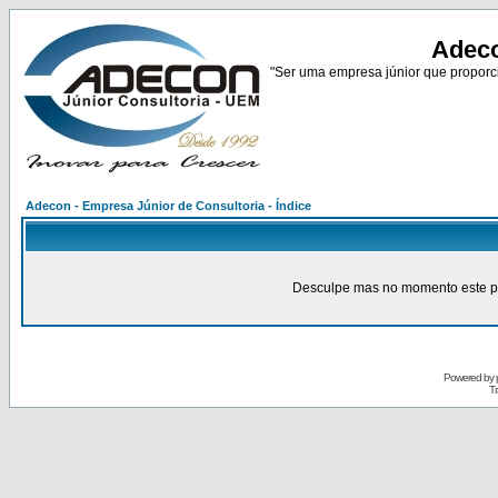
Adeco
"Ser uma empresa júnior que proporci
Adecon - Empresa Júnior de Consultoria - Índice
Desculpe mas no momento este pain
Powered by
Tr