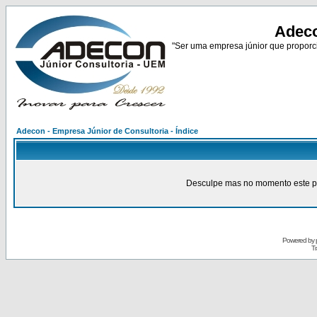
Adeco
"Ser uma empresa júnior que proporci
Adecon - Empresa Júnior de Consultoria - Índice
Desculpe mas no momento este pain
Powered by
Tr