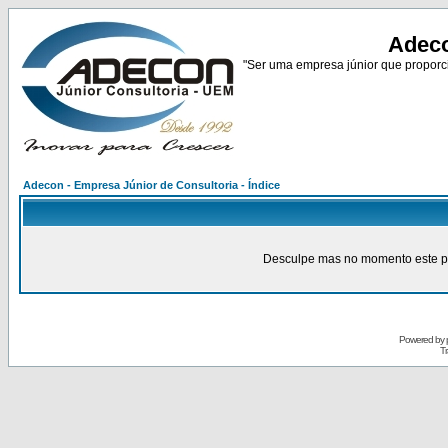
Adeco
"Ser uma empresa júnior que proporci
Adecon - Empresa Júnior de Consultoria - Índice
Desculpe mas no momento este pain
Powered by
Tr