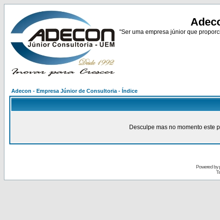
Adeco
"Ser uma empresa júnior que proporci
Adecon - Empresa Júnior de Consultoria - Índice
Desculpe mas no momento este pain
Powered by
Tr