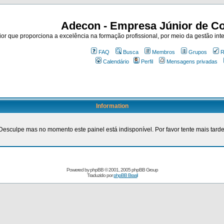
Adecon - Empresa Júnior de Co
r que proporciona a excelência na formação profissional, por meio da gestão inte
FAQ
Busca
Membros
Grupos
R
Calendário
Perfil
Mensagens privadas
Information
Desculpe mas no momento este painel está indisponível. Por favor tente mais tarde
Powered by
phpBB
© 2001, 2005 phpBB Group
Traduzido por
phpBB Brasil