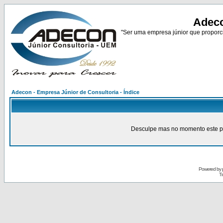
Adeco
"Ser uma empresa júnior que proporci
Adecon - Empresa Júnior de Consultoria - Índice
Desculpe mas no momento este pain
Powered by
Tr