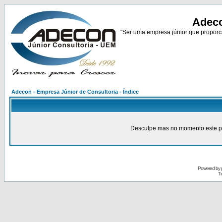
Adeco
"Ser uma empresa júnior que proporci
Adecon - Empresa Júnior de Consultoria - Índice
Desculpe mas no momento este pain
Powered by
Tr