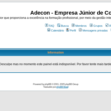
Adecon - Empresa Júnior de Co
r que proporciona a excelência na formação profissional, por meio da gestão inte
FAQ
Busca
Membros
Grupos
R
Calendário
Perfil
Mensagens privadas
Information
Desculpe mas no momento este painel está indisponível. Por favor tente mais tarde
Powered by
phpBB
© 2001, 2005 phpBB Group
Traduzido por
phpBB Brasil