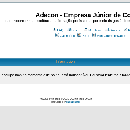
Adecon - Empresa Júnior de Co
r que proporciona a excelência na formação profissional, por meio da gestão inte
FAQ
Busca
Membros
Grupos
R
Calendário
Perfil
Mensagens privadas
Information
Desculpe mas no momento este painel está indisponível. Por favor tente mais tarde
Powered by
phpBB
© 2001, 2005 phpBB Group
Traduzido por
phpBB Brasil