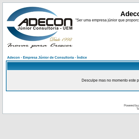
Adeco
"Ser uma empresa júnior que proporci
Adecon - Empresa Júnior de Consultoria - Índice
Desculpe mas no momento este pain
Powered by
Tr