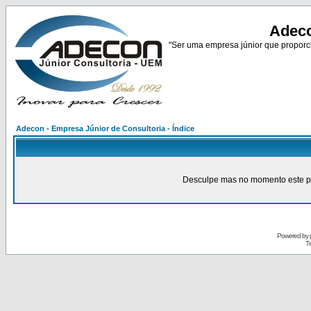
Adeco
"Ser uma empresa júnior que proporci
Adecon - Empresa Júnior de Consultoria - Índice
Desculpe mas no momento este pain
Powered by
Tr