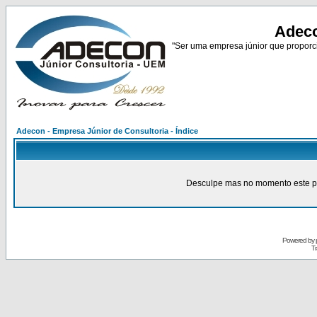
Adeco
"Ser uma empresa júnior que proporci
Adecon - Empresa Júnior de Consultoria - Índice
Desculpe mas no momento este pain
Powered by
Tr