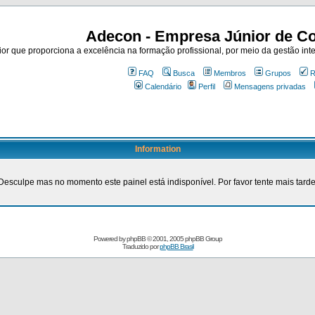
Adecon - Empresa Júnior de Co
r que proporciona a excelência na formação profissional, por meio da gestão inte
FAQ
Busca
Membros
Grupos
R
Calendário
Perfil
Mensagens privadas
Information
Desculpe mas no momento este painel está indisponível. Por favor tente mais tarde
Powered by
phpBB
© 2001, 2005 phpBB Group
Traduzido por
phpBB Brasil