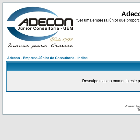
Adeco
"Ser uma empresa júnior que proporci
Adecon - Empresa Júnior de Consultoria - Índice
Desculpe mas no momento este pain
Powered by
Tr