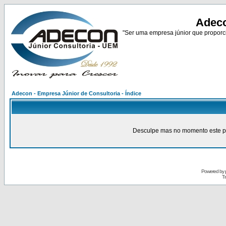
Adeco
"Ser uma empresa júnior que proporci
Adecon - Empresa Júnior de Consultoria - Índice
Desculpe mas no momento este pain
Powered by
Tr