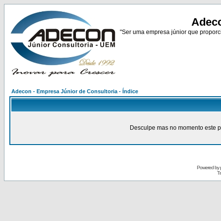
Adeco
"Ser uma empresa júnior que proporci
Adecon - Empresa Júnior de Consultoria - Índice
Desculpe mas no momento este pain
Powered by
Tr