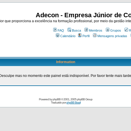
Adecon - Empresa Júnior de Co
r que proporciona a excelência na formação profissional, por meio da gestão inte
FAQ
Busca
Membros
Grupos
R
Calendário
Perfil
Mensagens privadas
Information
Desculpe mas no momento este painel está indisponível. Por favor tente mais tarde
Powered by
phpBB
© 2001, 2005 phpBB Group
Traduzido por
phpBB Brasil