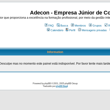
Adecon - Empresa Júnior de Co
r que proporciona a excelência na formação profissional, por meio da gestão inte
FAQ
Busca
Membros
Grupos
R
Calendário
Perfil
Mensagens privadas
Information
Desculpe mas no momento este painel está indisponível. Por favor tente mais tarde
Powered by
phpBB
© 2001, 2005 phpBB Group
Traduzido por
phpBB Brasil