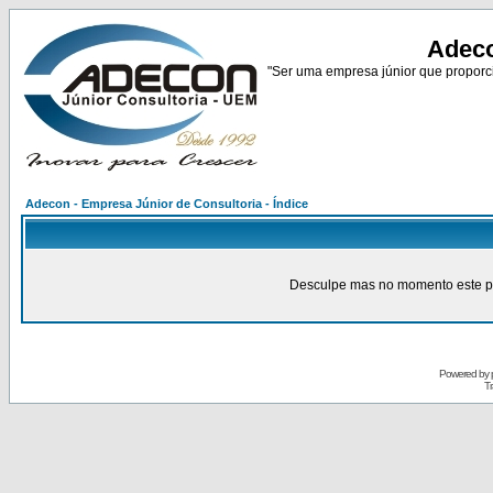
Adeco
"Ser uma empresa júnior que proporci
Adecon - Empresa Júnior de Consultoria - Índice
Desculpe mas no momento este pain
Powered by
Tr