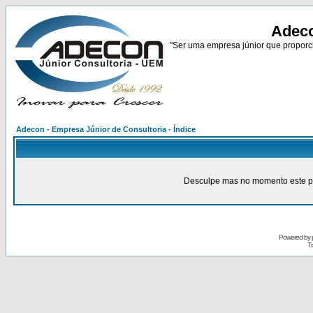
Adeco
"Ser uma empresa júnior que proporci
Adecon - Empresa Júnior de Consultoria - Índice
Desculpe mas no momento este pain
Powered by
Tr