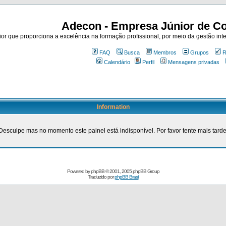
Adecon - Empresa Júnior de Co
r que proporciona a excelência na formação profissional, por meio da gestão inte
FAQ
Busca
Membros
Grupos
R
Calendário
Perfil
Mensagens privadas
Information
Desculpe mas no momento este painel está indisponível. Por favor tente mais tarde
Powered by
phpBB
© 2001, 2005 phpBB Group
Traduzido por
phpBB Brasil