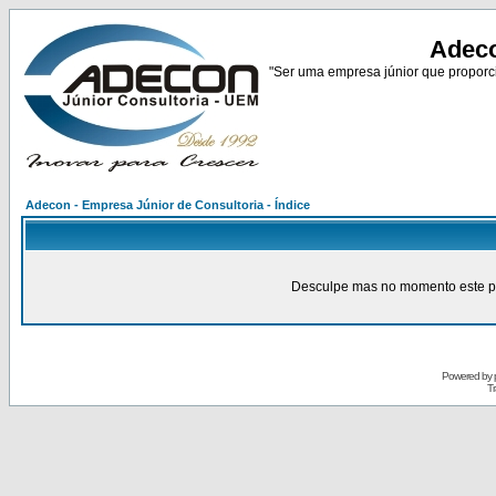
Adeco
"Ser uma empresa júnior que proporci
Adecon - Empresa Júnior de Consultoria - Índice
Desculpe mas no momento este pain
Powered by
Tr