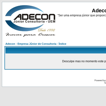
Adeco
"Ser uma empresa júnior que proporci
Adecon - Empresa Júnior de Consultoria - Índice
Desculpe mas no momento este pain
Powered by
Tr