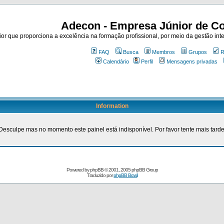
Adecon - Empresa Júnior de Co
r que proporciona a excelência na formação profissional, por meio da gestão inte
FAQ
Busca
Membros
Grupos
R
Calendário
Perfil
Mensagens privadas
Information
Desculpe mas no momento este painel está indisponível. Por favor tente mais tarde
Powered by
phpBB
© 2001, 2005 phpBB Group
Traduzido por
phpBB Brasil