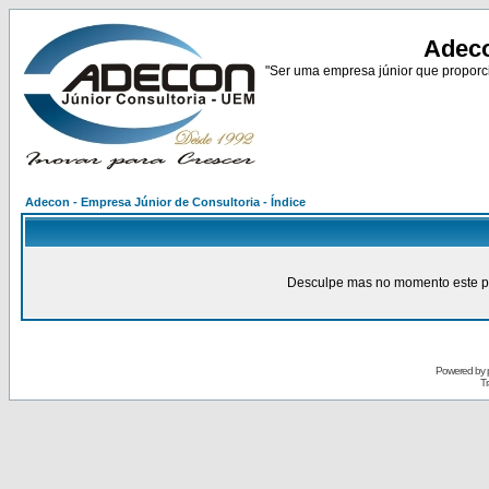
Adeco
"Ser uma empresa júnior que proporci
Adecon - Empresa Júnior de Consultoria - Índice
Desculpe mas no momento este pain
Powered by
Tr