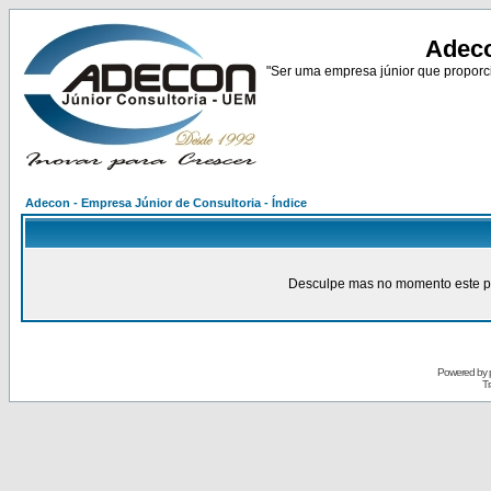
Adeco
"Ser uma empresa júnior que proporci
Adecon - Empresa Júnior de Consultoria - Índice
Desculpe mas no momento este pain
Powered by
Tr