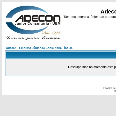
Adeco
"Ser uma empresa júnior que proporci
Adecon - Empresa Júnior de Consultoria - Índice
Desculpe mas no momento este pain
Powered by
Tr