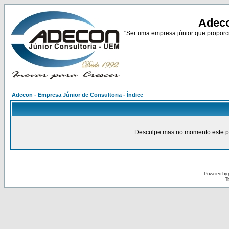
Adeco
"Ser uma empresa júnior que proporci
Adecon - Empresa Júnior de Consultoria - Índice
Desculpe mas no momento este pain
Powered by
Tr