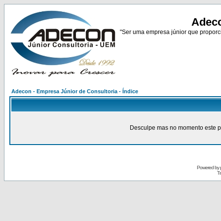
Adeco
"Ser uma empresa júnior que proporci
Adecon - Empresa Júnior de Consultoria - Índice
Desculpe mas no momento este pain
Powered by
Tr