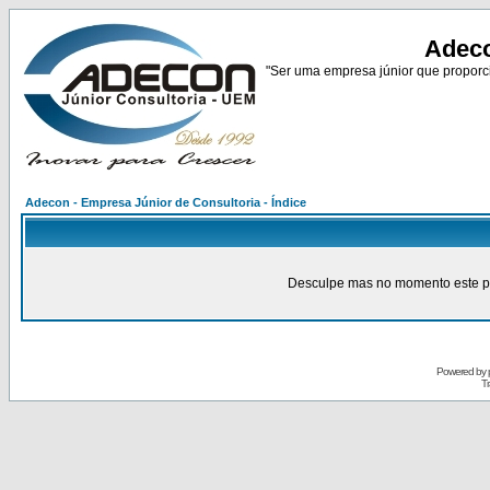
Adeco
"Ser uma empresa júnior que proporci
Adecon - Empresa Júnior de Consultoria - Índice
Desculpe mas no momento este pain
Powered by
Tr