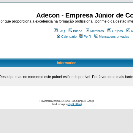
Adecon - Empresa Júnior de Co
r que proporciona a excelência na formação profissional, por meio da gestão inte
FAQ
Busca
Membros
Grupos
R
Calendário
Perfil
Mensagens privadas
Information
Desculpe mas no momento este painel está indisponível. Por favor tente mais tarde
Powered by
phpBB
© 2001, 2005 phpBB Group
Traduzido por
phpBB Brasil