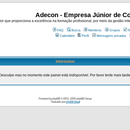
Adecon - Empresa Júnior de Co
r que proporciona a excelência na formação profissional, por meio da gestão inte
FAQ
Busca
Membros
Grupos
R
Calendário
Perfil
Mensagens privadas
Information
Desculpe mas no momento este painel está indisponível. Por favor tente mais tarde
Powered by
phpBB
© 2001, 2005 phpBB Group
Traduzido por
phpBB Brasil