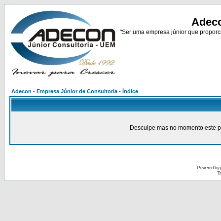
Adeco
"Ser uma empresa júnior que proporci
Adecon - Empresa Júnior de Consultoria - Índice
Desculpe mas no momento este pain
Powered by
Tr